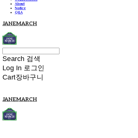
About
Notice
Q&A
JANEMARCH
Search
검색
Log In
로그인
Cart
장바구니
JANEMARCH