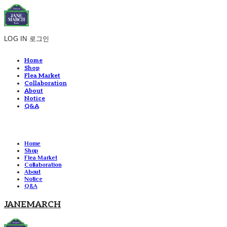
LOG IN
로그인
Home
Shop
Flea Market
Collaboration
About
Notice
Q&A
Home
Shop
Flea Market
Collaboration
About
Notice
Q&A
JANEMARCH