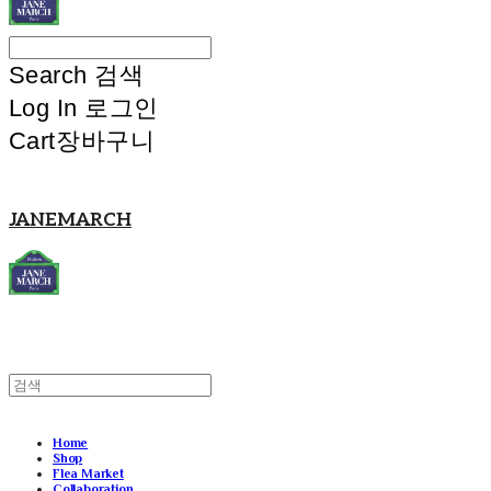
Search
검색
Log In
로그인
Cart
장바구니
JANEMARCH
Home
Shop
Flea Market
Collaboration