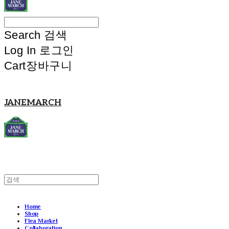
Search
검색
Log In
로그인
Cart
장바구니
JANEMARCH
Home
Shop
Flea Market
Collaboration