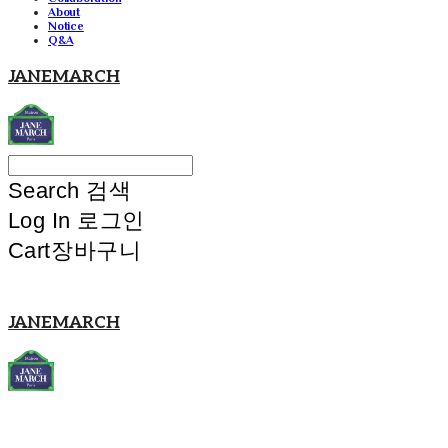
About
Notice
Q&A
JANEMARCH
Search
검색
Log In
로그인
Cart
장바구니
JANEMARCH