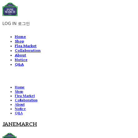
LOG IN
로그인
Home
Shop
Flea Market
Collaboration
About
Notice
Q&A
Home
Shop
Flea Market
Collaboration
About
Notice
Q&A
JANEMARCH