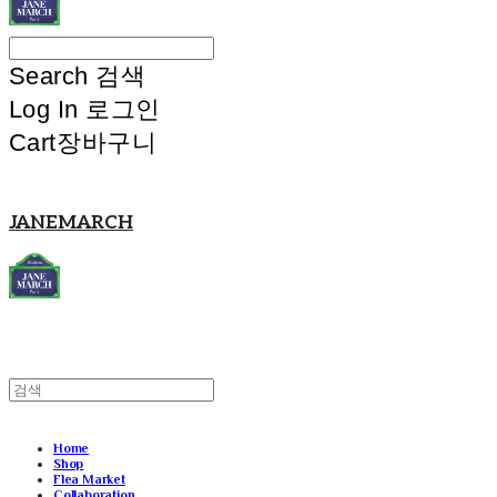
Search
검색
Log In
로그인
Cart
장바구니
JANEMARCH
Home
Shop
Flea Market
Collaboration