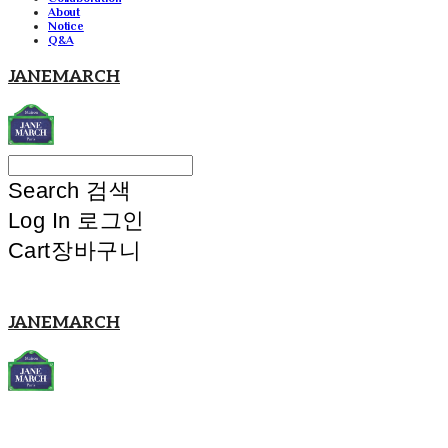
About
Notice
Q&A
JANEMARCH
Search
검색
Log In
로그인
Cart
장바구니
JANEMARCH