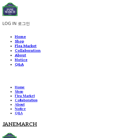
LOG IN
로그인
Home
Shop
Flea Market
Collaboration
About
Notice
Q&A
Home
Shop
Flea Market
Collaboration
About
Notice
Q&A
JANEMARCH