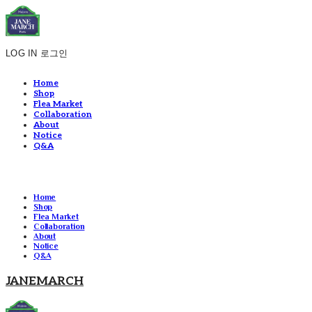
LOG IN
로그인
Home
Shop
Flea Market
Collaboration
About
Notice
Q&A
Home
Shop
Flea Market
Collaboration
About
Notice
Q&A
JANEMARCH