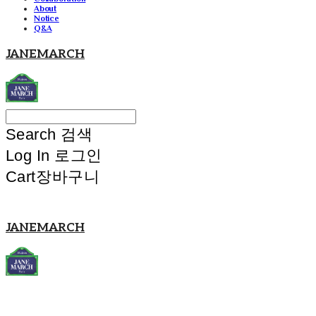
About
Notice
Q&A
JANEMARCH
Search
검색
Log In
로그인
Cart
장바구니
JANEMARCH