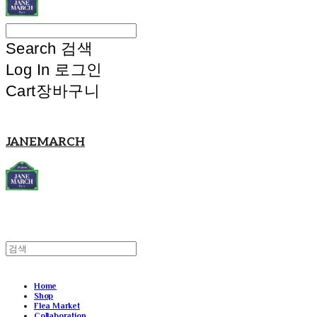
Search
검색
Log In
로그인
Cart
장바구니
JANEMARCH
Home
Shop
Flea Market
Collaboration