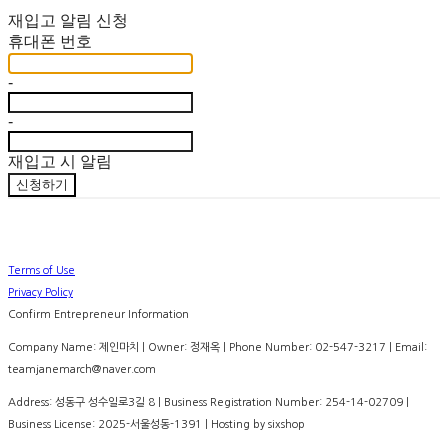
재입고 알림 신청
휴대폰 번호
-
-
재입고 시 알림
신청하기
Terms of Use
Privacy Policy
Confirm Entrepreneur Information
Company Name: 제인마치 | Owner: 정재옥 | Phone Number: 02-547-3217 | Email:
teamjanemarch@naver.com
Address: 성동구 성수일로3길 8 | Business Registration Number:
254-14-02709
|
Business License:
2025-서울성동-1391
| Hosting by sixshop