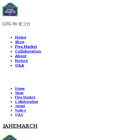
LOG IN
로그인
Home
Shop
Flea Market
Collaboration
About
Notice
Q&A
Home
Shop
Flea Market
Collaboration
About
Notice
Q&A
JANEMARCH