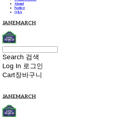
About
Notice
Q&A
JANEMARCH
Search
검색
Log In
로그인
Cart
장바구니
JANEMARCH