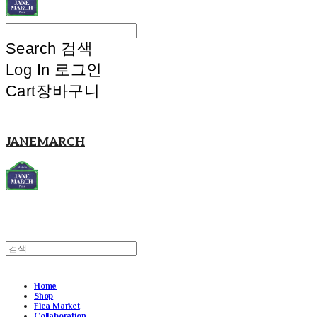
Search
검색
Log In
로그인
Cart
장바구니
JANEMARCH
Home
Shop
Flea Market
Collaboration